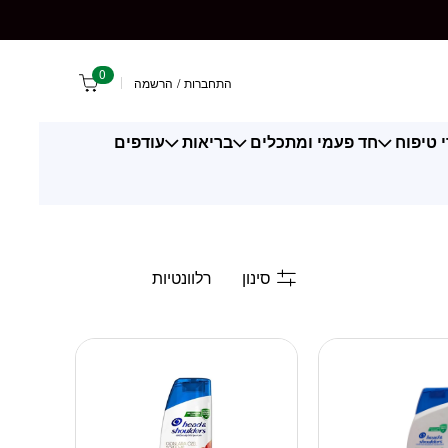
0
התחברות
/
הרשמה
 טיפוח
חד פעמי ומתכלים
בריאות
עודפים
סינון