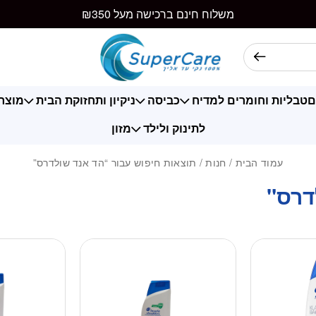
משלוח חינם ברכישה מעל ₪350
ם
טבליות וחומרים למדיח
כביסה
ניקיון ותחזוקת הבית
מוצרי
לתינוק ולילד
מזון
עמוד הבית
/
חנות
/ תוצאות חיפוש עבור “הד אנד שולדרס”
דרס"