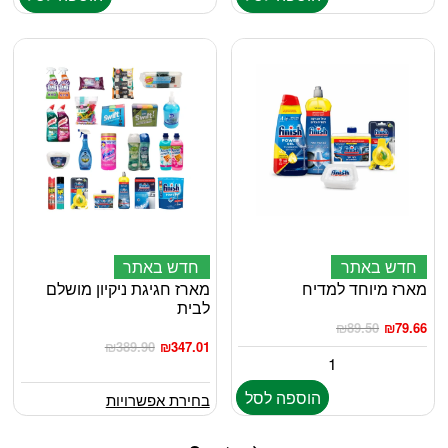
למוצר
חדש באתר
חדש באתר
מארז מיוחד למדיח
זה
מארז חגיגת ניקיון מושלם
לבית
יש
₪
89.50
₪
79.66
מספר
₪
389.90
₪
347.01
סוגים.
ניתן
הוספה לסל
בחירת אפשרויות
לבחור
את