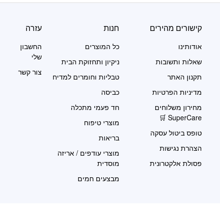
קישורים מהירים
חנות
עזרה
אודותינו
כל המוצרים
החשבון
שלי
שאלות ותשובות
ניקיון ותחזוקת הבית
צור קשר
תקנון האתר
טבליות וחומרים למדיח
מדיניות הפרטיות
כביסה
מחירון משלוחים
חד פעמי מתכלה
SuperCare 🛒
מוצרי טיפוח
טופס ביטול עסקה
בריאות
הצהרת נגישות
מוצרי עודפים / אריזה
פסולת אלקטרונית
מוסדית
מבצעים חמים