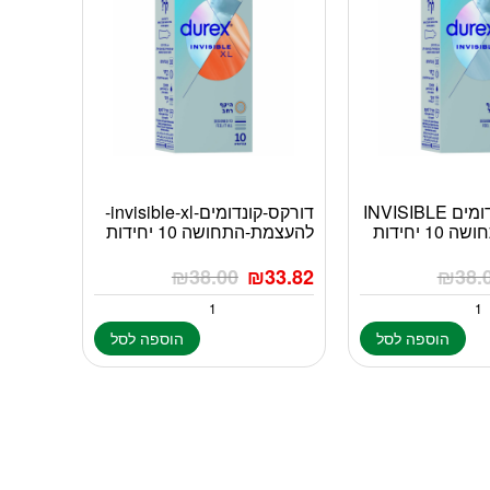
דורקס – קונדומים INVISIBLE
דורקס-קונדומים-invisible-xl-
 יחידות
להעצמת-התחושה 10 יחידות
₪
38.00
₪
33.82
₪
38.
הוספה לסל
הוספה לסל