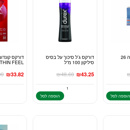
ערכת עזרה ראשונה 26
דורקס ג’ל סיכוך על בסיס
סיליקון 100 מ”ל
THIN FEEL
00
₪
33.82
₪
48.60
₪
43.25
וספה לסל
הוספה לסל