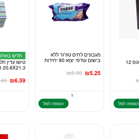
מגבונים לחים טוז’ור ללא
חדש באתר
בישום עודפי יצוא 80 יחידות
דורקס קונדום אינטנס 12
20.8X21.3 ס”מ
₪
5.90
₪
5.25
.40
₪
6.59
וספה לסל
הוספה לסל