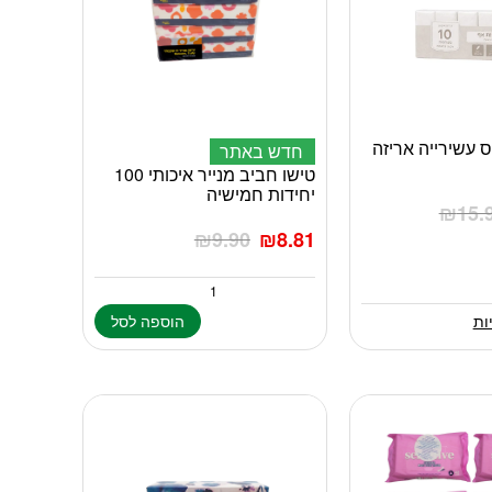
יס עשירייה אריזה
חדש באתר
טישו חביב מנייר איכותי 100
יחידות חמישיה
₪
15.
₪
9.90
₪
8.81
ות
הוספה לסל