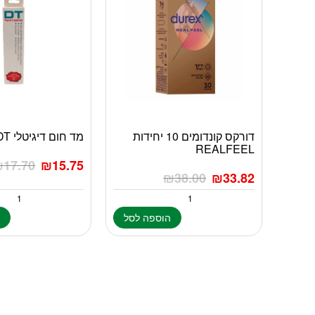
דורקס קונדומים 10 יחידות
מד חום דיגיטלי DT
REALFEEL
₪
17.70
₪
15.75
₪
38.00
₪
33.82
הוספה לסל
ה