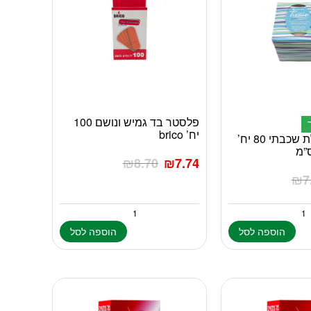
פלסטר בד גמיש ונושם 100
יח’ brico
טישו עדין תלת שכבתי 80 יח’
₪
8.70
₪
7.74
₪
7
הוספה לסל
הוספה לסל