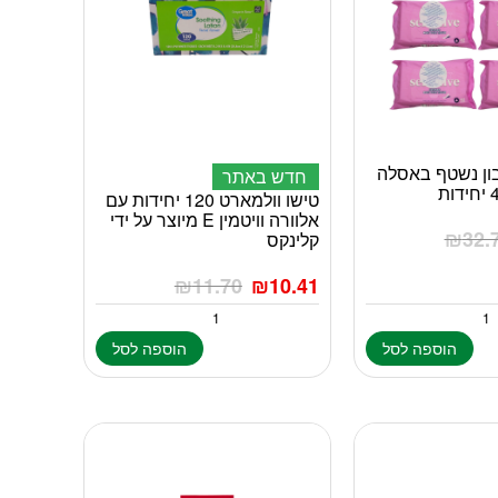
גבון נשטף באסלה
חדש באתר
טישו וולמארט 120 יחידות עם
אלוורה וויטמין E מיוצר על ידי
₪
32.
קלינקס
₪
11.70
₪
10.41
הוספה לסל
הוספה לסל