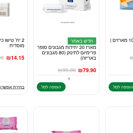
2 חמישיות טישו | 10 מארזים |
2 יח’ טישו כ
למוצר
חדש באתר
מוסדית
זה
מארז 20 יחידות מגבונים סופר
פרימיום לתינוק (80 מגבונים
יש
90
₪
14.15
באריזה)
מספר
סוגים.
₪
99.00
₪
79.90
ניתן
לבחור
את
וספה לסל
הוספה לסל
בחירת אפשרוי
האפשרויות
בעמוד
המוצר