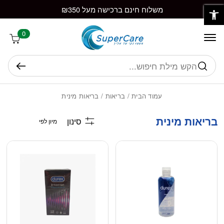
פתח סרגל נגישות
חזרה למעלה
Skip to Conten
משלוח חינם ברכישה מעל ₪350
0
חיפוש
עמוד הבית
/
בריאות
/ בריאות מינית
בריאות מינית
סינון