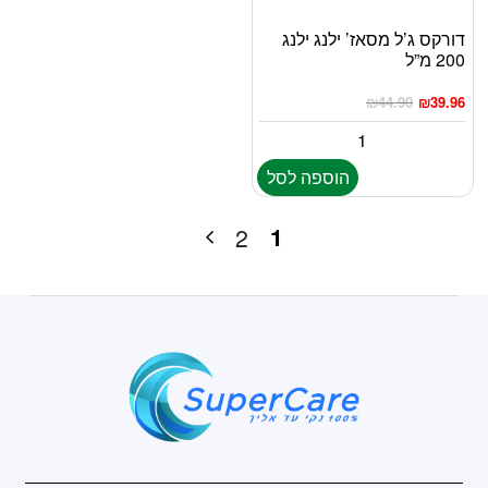
דורקס ג’ל מסאז’ ילנג ילנג
200 מ”ל
₪
44.90
₪
39.96
הוספה לסל
1
2