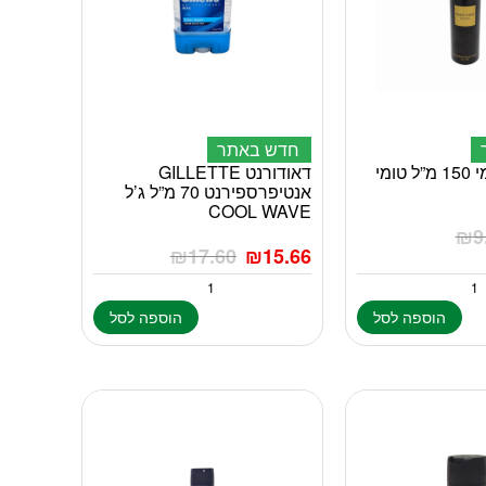
חדש באתר
דאו קריס קימי 150 מ”ל טומי
דאודורנט GILLETTE
אנטיפרספירנט 70 מ”ל ג’ל
COOL WAVE
₪
9
₪
17.60
₪
15.66
הוספה לסל
הוספה לסל