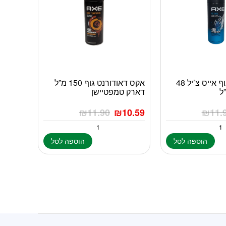
אקס ספריי גוף אייס צ’יל 48
אקס דאודורנט גוף 150 מ”ל
דארק טמפטיישן
₪
11.90
₪
10.59
₪
11.
הוספה לסל
הוספה לסל