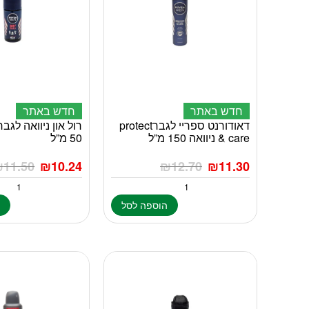
חדש באתר
חדש באתר
דאודורנט ספריי לגברprotect
& care ניוואה 150 מ”ל
50 מ”ל
₪
11.50
₪
10.24
₪
12.70
₪
11.30
הוספה לסל
ה