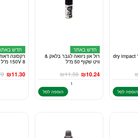
חדש באתר
חדש באתר
רול און ניוואה לגבר dry impact
רול און ניוואה לגבר בלאק &
רקסונה דאוד
וויט שקוף 50 מ”ל
8 150V מ”ל
70
₪
11.30
₪
11.50
₪
10.24
וספה לסל
הוספה לסל