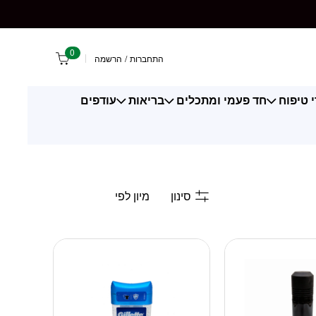
0
התחברות
/
הרשמה
 טיפוח
חד פעמי ומתכלים
בריאות
עודפים
סינון