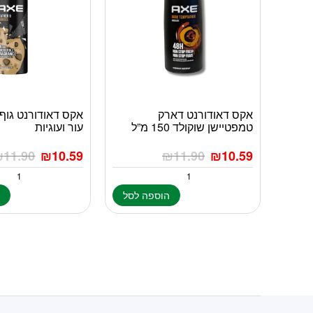
אקס דאודורנט דארק
טמפטיישן שוקולד 150 מ”ל
עור ועוגיות
₪
11.90
₪
10.59
₪
11.90
₪
10.59
הוספה לסל
ה