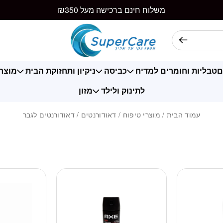
משלוח חינם ברכישה מעל ₪350
ם
טבליות וחומרים למדיח
כביסה
ניקיון ותחזוקת הבית
מוצרי
לתינוק ולילד
מזון
עמוד הבית
/
מוצרי טיפוח
/
דאודורנטים
/ דאודורנטים לגבר