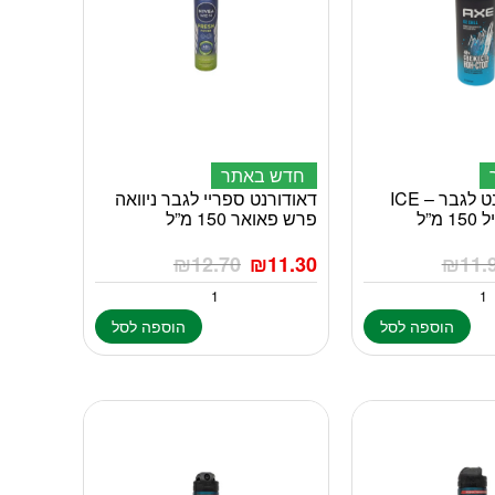
חדש באתר
אקס דאודורנט לגבר – ICE
דאודורנט ספריי לגבר ניוואה
פרש פאואר 150 מ”ל
₪
12.70
₪
11.30
₪
11.
הוספה לסל
הוספה לסל