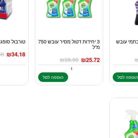
כתמי עובש
3 יחידות דטול מסיר עובש 750
טורבול סופג
מ”ל
40
₪
34.18
₪
28.90
₪
25.72
וספה לסל
הוספה לסל