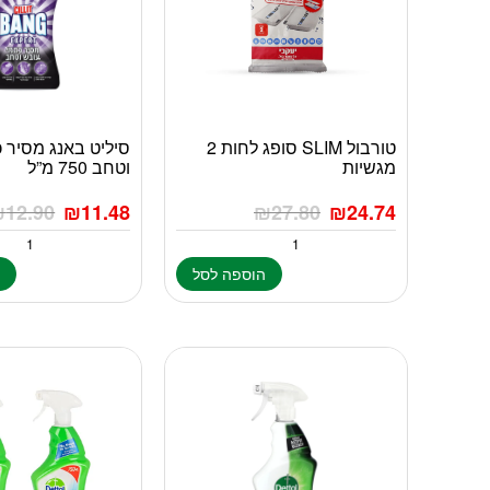
טורבול SLIM סופג לחות 2
סיליט באנג מסיר 
מגשיות
וטחב 750 מ”ל
₪
12.90
₪
11.48
₪
27.80
₪
24.74
הוספה לסל
ה