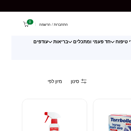
0
התחברות
/
הרשמה
 טיפוח
חד פעמי ומתכלים
בריאות
עודפים
סינון