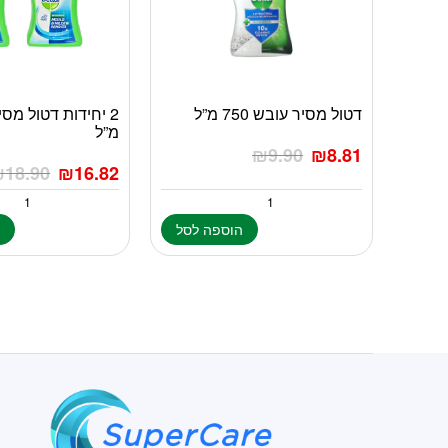
דטול מסיר עובש 750 מ”ל
מ”ל
₪
9.90
₪
8.81
₪
18.90
₪
16.82
הוספה לסל
ה