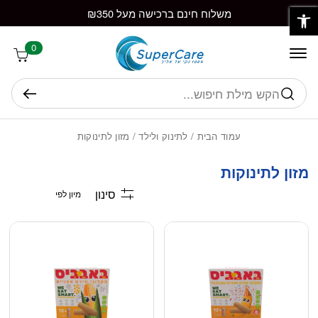
פתח סרגל נגישות
חזרה למעלה
Skip to Conten
משלוח חינם ברכישה מעל ₪350
0
חיפוש
עמוד הבית
/
לתינוק ולילד
/ מזון לתינוקות
מזון לתינוקות
סינון