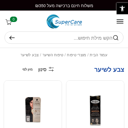
פתח סרגל נגישות
חזרה למעלה
Skip to Conten
משלוח חינם ברכישה מעל ₪350
0
חיפוש
עמוד הבית
/
מוצרי טיפוח
/
טיפוח השיער
/ צבע לשיער
צבע לשיער
סינון