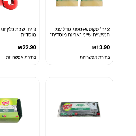
2 יח’ סקוטש+ספוג גודל ענק
3 יח’ שבת כלין זוג
למוצר
למוצר
חמישייה שייני *אריזה מוסדית*
מוסדית
זה
זה
יש
יש
₪
22.90
₪
13.90
מספר
מספר
סוגים.
סוגים.
בחירת אפשרויות
בחירת אפשרויות
ניתן
ניתן
לבחור
לבחור
את
את
האפשרויות
האפשרויות
בעמוד
בעמוד
המוצר
המוצר