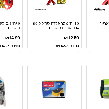
 אריזה
10 יח’ צמר פלדה סה”כ כ-150
9 יח’ ננס בי
למוצר
למוצר
גרם אריזה מוסדית
מוסדית
זה
זה
יש
יש
₪
14.90
₪
12.80
מספר
מספר
סוגים.
סוגים.
בחירת אפשרויות
בחירת אפשרוי
ניתן
ניתן
לבחור
לבחור
את
את
האפשרויות
האפשרויות
בעמוד
בעמוד
המוצר
המוצר