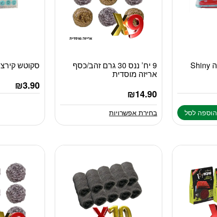
Sh
9 יח’ ננס 30 גרם זהב/כסף
סקוטש קירצוף לב
למוצר
אריזה מוסדית
זה
₪
3.90
יש
₪
14.90
מספר
סוגים.
וספה לסל
בחירת אפשרויות
ניתן
לבחור
את
האפשרויות
בעמוד
המוצר