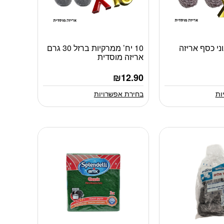
נוני כסף אריזה
10 יח’ ממרקיות ברזל 30 גרם
למוצר
אריזה מוסדית
זה
יש
₪
12.90
מספר
סוגים.
ות
בחירת אפשרויות
ניתן
לבחור
את
האפשרויות
בעמוד
המוצר