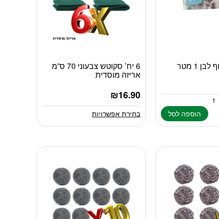
ן 1 מטר
6 יח’ סקוטש צבעוני 70 ס”מ
למוצר
אריזה מוסדית
זה
יש
₪
16.90
מספר
סוגים.
הוספה לסל
בחירת אפשרויות
ניתן
לבחור
את
האפשרויות
בעמוד
המוצר