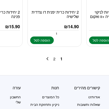
ות לניקוי
2 יחידות כרית יפנית דו צדדית
2 יחידות כר
ה +וו ואקום
שלישיה
פנינה
₪
15.90
₪
14.90
וספה לסל
הוספה לסל
2
1
קישורים מהירים
חנות
עזרה
אודותינו
כל המוצרים
החשבון
שלי
שאלות ותשובות
ניקיון ותחזוקת הבית