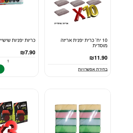
10 יח’ כרית יפנית אריזה
כריות יפניות שישייה iny
למוצר
מוסדית
זה
₪
7.90
יש
₪
11.90
מספר
סוגים.
בחירת אפשרויות
ה
ניתן
לבחור
את
האפשרויות
בעמוד
המוצר