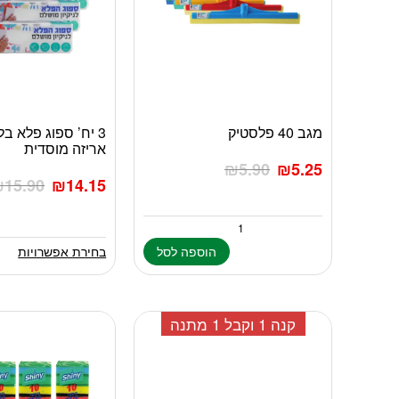
מגב 40 פלסטיק
למוצר
אריזה מוסדית
זה
₪
5.90
₪
5.25
יש
₪
15.90
₪
14.15
מספר
סוגים.
ניתן
לבחור
הוספה לסל
בחירת אפשרויות
את
האפשרויות
בעמוד
מוגבל ל-2 מימושים
המוצר
קנה 1 וקבל 1 מתנה