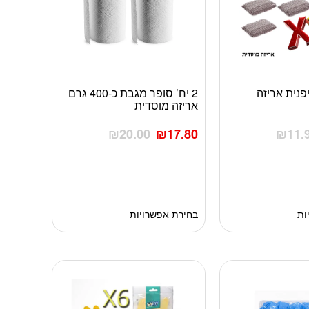
 יפנית אריזה
2 יח’ סופר מגבת כ-400 גרם
למוצר
אריזה מוסדית
זה
יש
₪
20.00
₪
17.80
₪
11.
מספר
סוגים.
ניתן
לבחור
את
האפשרויות
ות
בחירת אפשרויות
בעמוד
המוצר