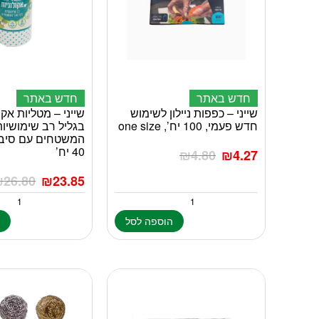
חדש באתר
חדש באתר
שייני – כפפות ניילון לשימוש
שייני – מטליות אקו
חדש פעמי, 100 יח’, one size
בגליל רב שימושיות
המשטחים עם סיבי
40 יח’
₪
4.80
₪
4.27
₪
26.80
₪
23.85
הוספה לסל
ה