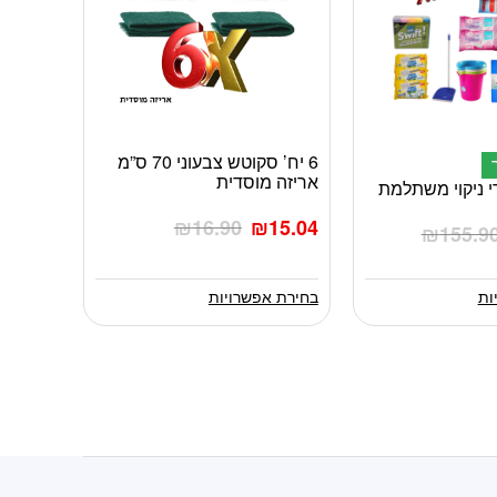
6 יח’ סקוטש צבעוני 70 ס”מ
למוצר
אריזה מוסדית
זה
י ניקוי משתלמת
יש
₪
16.90
₪
15.04
₪
155.9
מספר
סוגים.
ניתן
ות
בחירת אפשרויות
לבחור
את
האפשרויות
בעמוד
המוצר