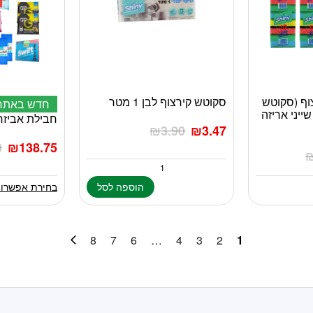
צוף (סקוטש
סקוטש קירצוף לבן 1 מטר
למוצר
חדש באתר
ייני אריזה
זה
חבילת אביזר
₪
3.90
₪
3.47
יש
0
₪
138.75
מספר
סוגים.
ניתן
הוספה לסל
בחירת אפשרוי
לבחור
את
האפשרויות
בעמוד
8
7
6
…
4
3
2
1
המוצר