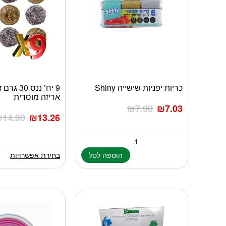
כריות יפניות שישייה Shiny
9 יח’ ננס 
למוצר
אריזה מוסדית
זה
₪
7.90
₪
7.03
יש
₪
14.90
₪
13.26
מספר
סוגים.
ניתן
לבחור
הוספה לסל
בחירת אפשרויות
את
האפשרויות
בעמוד
המוצר