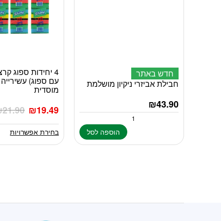
4 יחידות ספוג קר
למוצר
חדש באתר
עם ספוג) עשירייה ש
זה
חבילת אביזרי ניקיון מושלמת
מוסדית
יש
₪
43.90
מספר
₪
21.90
₪
19.49
סוגים.
ניתן
הוספה לסל
בחירת אפשרויות
לבחור
את
האפשרויות
בעמוד
המוצר