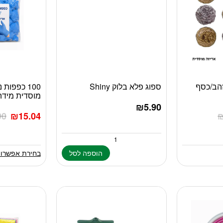
30 גרם זהב/כסף
ספוג פלא בלוק Shiny
100 כפפות 
למוצר
מוסדית מידה 
זה
₪
5.90
יש
90
₪
15.04
מספר
סוגים.
ניתן
לבחור
הוספה לסל
בחירת אפשרוי
את
האפשרויות
בעמוד
המוצר