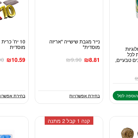
נייר מגבת שישייה *אריזה
10 יח’ כרית
למוצר
למוצר
מוסדית*
מוסדית
זה
זה
לוגיות
 לכל
יש
יש
90
₪
10.59
₪
9.90
₪
8.81
ם טבעיים,
מספר
מספר
סוגים.
סוגים.
ניתן
ניתן
לבחור
לבחור
את
את
האפשרויות
האפשרויות
וספה לסל
בחירת אפשרויות
בחירת אפשרוי
בעמוד
בעמוד
המוצר
המוצר
קנה 1 קבל 2 מתנה