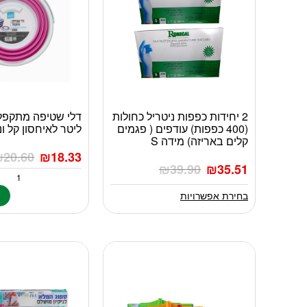
2 יחידות כפפות ניטריל כחולות
למוצר
(400 כפפות) עודפים ( פגמים
ליטר לאיחסון קל ונ
זה
קלים באריזה) מידה S
יש
₪
20.60
₪
18.33
מספר
₪
39.90
₪
35.51
סוגים.
ניתן
בחירת אפשרויות
ה
לבחור
את
האפשרויות
בעמוד
המוצר