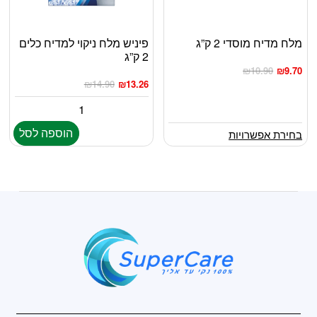
מלח מדיח מוסדי 2 ק”ג
פיניש מלח ניקוי למדיח כלים
למוצר
2 ק”ג
זה
₪
10.90
₪
9.70
יש
₪
14.90
₪
13.26
מספר
סוגים.
ניתן
הוספה לסל
בחירת אפשרויות
לבחור
את
האפשרויות
בעמוד
המוצר