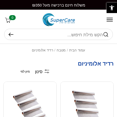
פתח סרגל נגישות
חזרה למעלה
Skip to Conten
משלוח חינם ברכישה מעל ₪350
0
חיפוש
עמוד הבית
/
מטבח
/ רדיד אלומיניום
רדיד אלומיניום
סינון