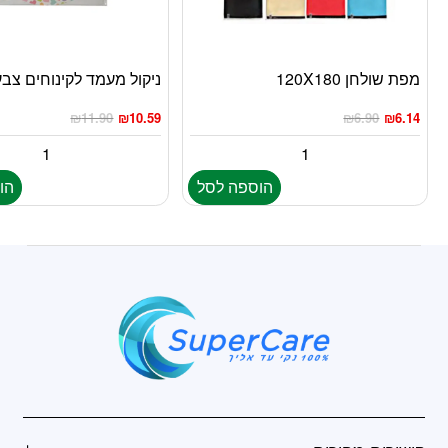
מפת שולחן 120X180
ניקול מעמד לקינוחים צבעו
₪
11.90
₪
10.59
₪
6.90
₪
6.14
הוספה לסל
הו