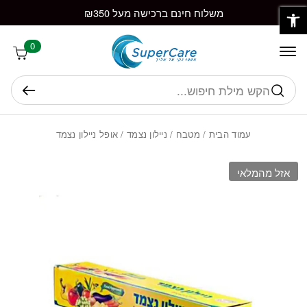
פתח סרגל נגישות
חזרה למעלה
Skip to Conten
משלוח חינם ברכישה מעל ₪350
0
חיפוש
עמוד הבית
/
מטבח
/
ניילון נצמד
/ אופל ניילון נצמד
אזל מהמלאי