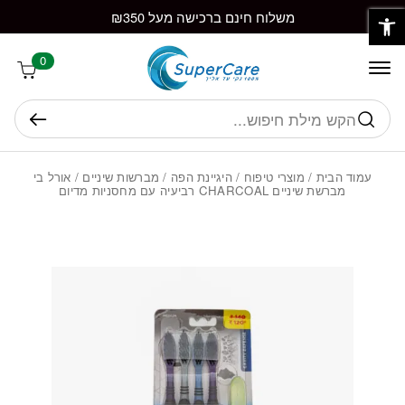
פתח סרגל נגישות
חזרה למעלה
Skip to Conten
משלוח חינם ברכישה מעל ₪350
0
חיפוש
עמוד הבית
/
מוצרי טיפוח
/
היגיינת הפה
/
מברשות שיניים
/ אורל בי
מברשת שיניים CHARCOAL רביעיה עם מחסניות מדיום