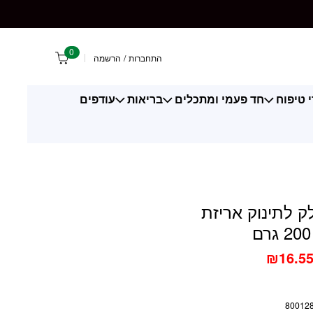
וק אריזת פלסטיק 200 גרם
0
התחברות
/
הרשמה
 טיפוח
חד פעמי ומתכלים
בריאות
עודפים
ק לתינוק אריזת
₪
16.5
80012