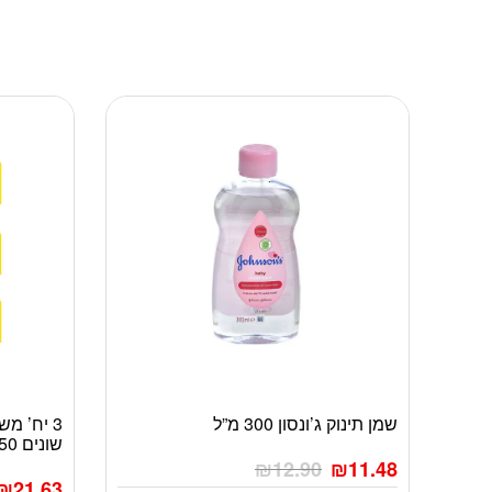
שמן תינוק ג’ונסון 300 מ”ל
3 יח’ מ
למוצר
שונים 50 מ”ל *תפזורת*
זה
₪
12.90
₪
11.48
יש
₪
21.63