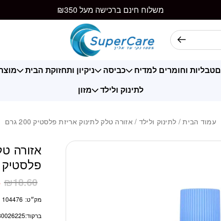
כמות אזורה טלק לתינ
משלוח חינם ברכישה מעל ₪350
ם
טבליות וחומרים למדיח
כביסה
ניקיון ותחזוקת הבית
מוצרי
לתינוק ולילד
מזון
עמוד הבית
/
לתינוק ולילד
/ אזורה טלק לתינוק אריזת פלסטיק 200 גרם
אזורה טל
פלסטיק 200 גרם
5
₪
18.60
מק״ט:
104476
ברקוד:
80026225