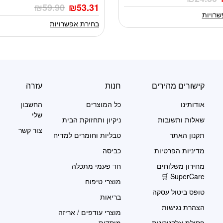
מספר
₪
59.90
₪
53.31
סוגים.
שרויות
ניתן
בחירת אפשרויות
לבחור
את
ת
האפשרויות
בעמוד
המוצר
קישורים מהירים
חנות
עזרה
אודותינו
כל המוצרים
החשבון
שלי
שאלות ותשובות
ניקיון ותחזוקת הבית
צור קשר
תקנון האתר
טבליות וחומרים למדיח
מדיניות הפרטיות
כביסה
מחירון משלוחים
חד פעמי מתכלה
SuperCare 🛒
מוצרי טיפוח
טופס ביטול עסקה
בריאות
הצהרת נגישות
מוצרי עודפים / אריזה
פסולת אלקטרונית
מוסדית