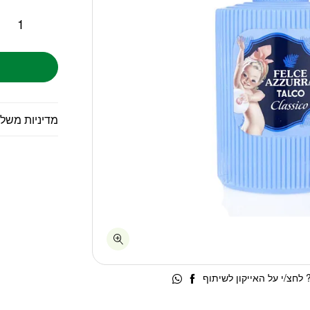
מדיניות משל
לחצ/י על האייקון לשיתוף