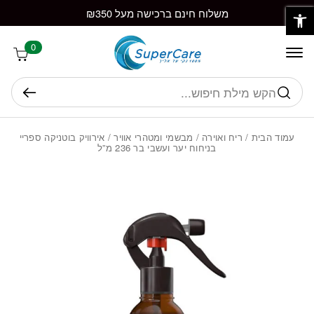
פתח סרגל נגישות
חזרה למעלה
Skip to Conten
משלוח חינם ברכישה מעל ₪350
0
חיפוש
עמוד הבית
/
ריח ואוירה
/
מבשמי ומטהרי אוויר
/ אירוויק בוטניקה ספריי
בניחוח יער ועשבי בר 236 מ”ל