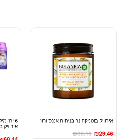
אירוויק בוטניקה נר בניחוח אננס ורוז
אירוויק ב
₪
33.10
₪
29.46
₪
68.44