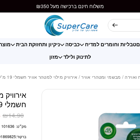
כמות אירוויק מילוי למטהר א
משלוח חינם ברכישה מעל ₪350
ם
טבליות וחומרים למדיח
כביסה
ניקיון ותחזוקת הבית
מוצרי
לתינוק ולילד
מזון
 ואוירה
/
מבשמי ומטהרי אוויר
/ אירוויק מילוי למטהר אוויר חשמלי 19 מ”ל בניחוח אואזיס
אירוויק מ
חשמלי 19 מ”ל בניחוח אואזיס
6
₪
14.90
מק״ט:
101636
ברקוד:
01869825