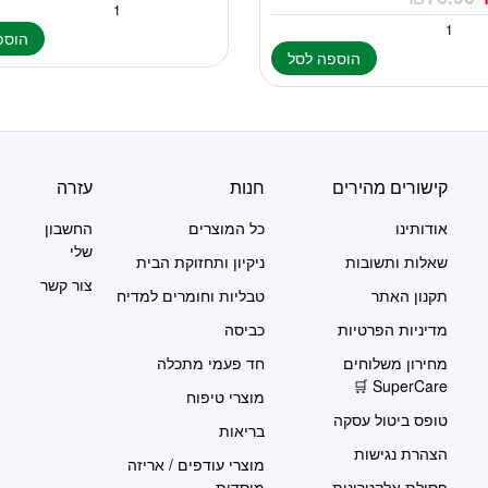
הוספ
הוספה לסל
קישורים מהירים
חנות
עזרה
אודותינו
כל המוצרים
החשבון
שלי
שאלות ותשובות
ניקיון ותחזוקת הבית
צור קשר
תקנון האתר
טבליות וחומרים למדיח
מדיניות הפרטיות
כביסה
מחירון משלוחים
חד פעמי מתכלה
SuperCare 🛒
מוצרי טיפוח
טופס ביטול עסקה
בריאות
הצהרת נגישות
מוצרי עודפים / אריזה
פסולת אלקטרונית
מוסדית