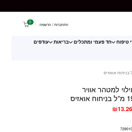
וויר חשמלי 19 מ"ל בניחוח אואזיס
0
התחברות
/
הרשמה
 טיפוח
חד פעמי ומתכלים
בריאות
עודפים
ילוי למטהר אוויר
₪
13.2
72901