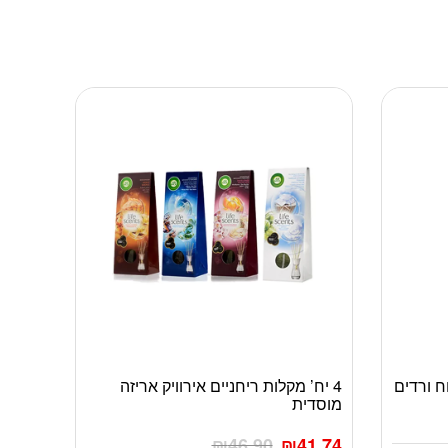
ח ורדים
4 יח’ מקלות ריחניים אירוויק אריזה
למוצר
מוסדית
זה
יש
₪
46.90
₪
41.74