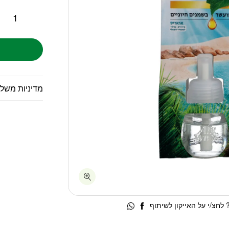
מדיניות משל
לחצ/י על האייקון לשיתוף