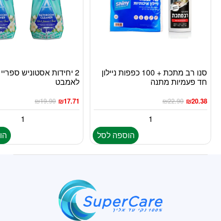
סנו רב מתכת + 100 כפפות ניילון
חד פעמיות מתנה
לאמבט
₪
19.90
₪
17.71
₪
22.90
₪
20.38
הוספה לסל
הו