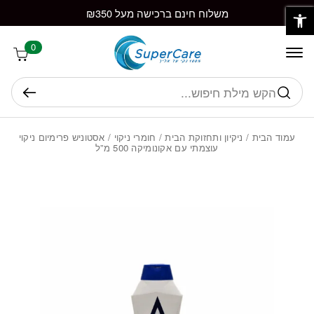
פתח סרגל נגישות
חזרה למעלה
Skip to Conten
משלוח חינם ברכישה מעל ₪350
0
חיפוש
עמוד הבית
/
ניקיון ותחזוקת הבית
/
חומרי ניקוי
/ אסטוניש פרימיום ניקוי
עוצמתי עם אקונומיקה 500 מ”ל