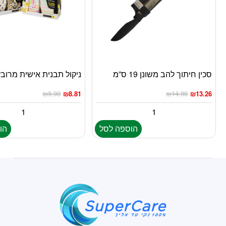
סכין חיתוך להב משונן 19 ס”מ
ניקול תבנית אישית מרובעת 22 
₪
9.90
₪
8.81
₪
14.90
₪
13.26
הוספה לסל
הו