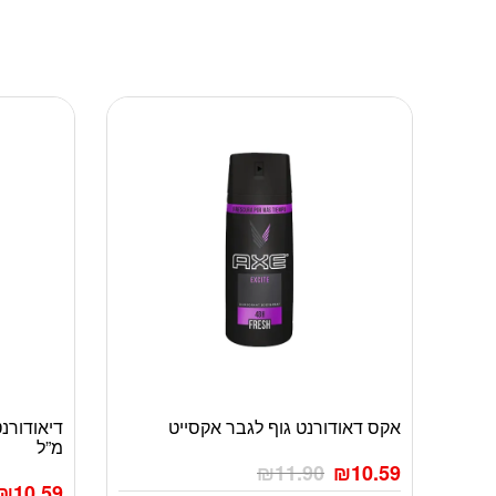
אקס דאודורנט גוף לגבר אקסייט
מ”ל
₪
11.90
₪
10.59
₪
10.59