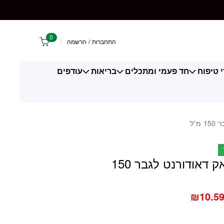
רנט לגבר 150 מ"ל
0
התחברות
/
הרשמה
 טיפוח
חד פעמי ומתכלים
בריאות
עודפים
”ל
אקס בלאק דאודורנט לגבר 150
₪
10.5