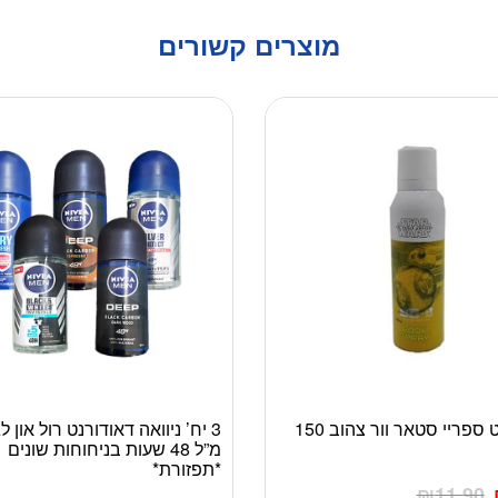
מוצרים קשורים
דיאודורנט ספריי סטאר וור צהוב 150
למוצר
מ”ל 48 שעות בניחוחות שונים
זה
*תפזורת*
יש
₪
11.90