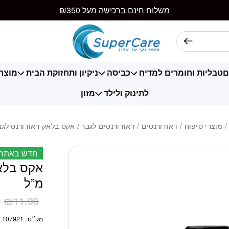
כמות אקס בלאק דאודו
משלוח חינם ברכישה מעל ₪350
ם
טבליות וחומרים למדיח
כביסה
ניקיון ותחזוקת הבית
מוצרי
לתינוק ולילד
מזון
מוצרי טיפוח
/
דאודורנטים
/
דאודורנטים לגבר
/ אקס בלאק דאודורנט לגבר 150 מ
חדש באתר
מ”ל
9
₪
11.90
מק״ט:
107921