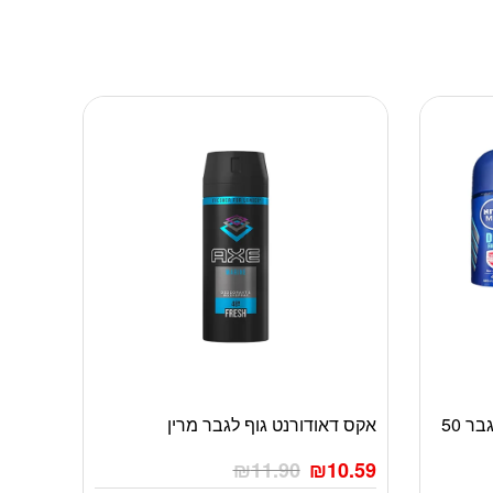
3 יח’ ניוואה דאודורנט רול און לגבר 50
אקס דאודורנט גוף לגבר מרין
₪
11.90
₪
10.59