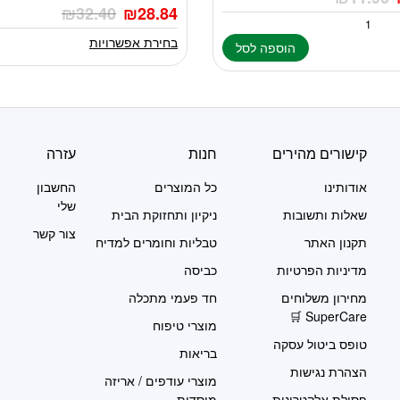
מספר
₪
32.40
₪
28.84
סוגים.
ניתן
בחירת אפשרויות
הוספה לסל
לבחור
את
האפשרויות
בעמוד
המוצר
קישורים מהירים
חנות
עזרה
אודותינו
כל המוצרים
החשבון
שלי
שאלות ותשובות
ניקיון ותחזוקת הבית
צור קשר
תקנון האתר
טבליות וחומרים למדיח
מדיניות הפרטיות
כביסה
מחירון משלוחים
חד פעמי מתכלה
SuperCare 🛒
מוצרי טיפוח
טופס ביטול עסקה
בריאות
הצהרת נגישות
מוצרי עודפים / אריזה
פסולת אלקטרונית
מוסדית