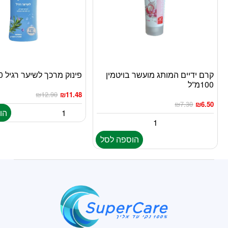
קרם ידיים המותג מועשר בויטמין
פינוק מרכך לשיער רגיל 700מ”ל
100מ”ל
₪
12.90
₪
11.48
₪
7.30
₪
6.50
הו
הוספה לסל