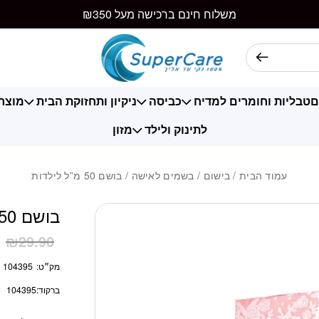
כמות בושם 50 מ"ל לילדות
משלוח חינם ברכישה מעל ₪350
ם
טבליות וחומרים למדיח
כביסה
ניקיון ותחזוקת הבית
מוצרי
לתינוק ולילד
מזון
עמוד הבית
/
בישום
/
בשמים לאישה
/ בושם 50 מ”ל לילדות
בושם 50 מ”ל לילדות
1
₪
29.90
מק״ט:
104395
ברקוד:
104395