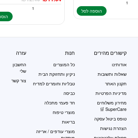
הוספה לסל
הוספ
קישורים מהירים
חנות
עזרה
אודותינו
כל המוצרים
החשבון
שלי
שאלות ותשובות
ניקיון ותחזוקת הבית
צור קשר
תקנון האתר
טבליות וחומרים למדיח
מדיניות הפרטיות
כביסה
מחירון משלוחים
חד פעמי מתכלה
SuperCare 🛒
מוצרי טיפוח
טופס ביטול עסקה
בריאות
הצהרת נגישות
מוצרי עודפים / אריזה
פסולת אלקטרונית
מוסדית