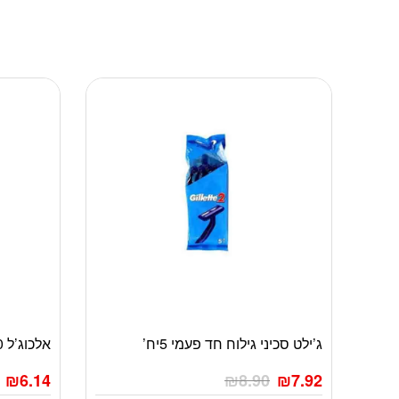
ג’ילט סכיני גילוח חד פעמי 5יח’
אלכוג’ל 100מ”ל לתיק מועשר בויטמין E
₪
6.14
₪
8.90
₪
7.92