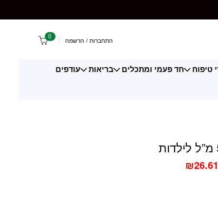
0
התחברות
/
הרשמה
 טיפוח
חד פעמי ומתכלים
בריאות
עודפים
₪
26.6