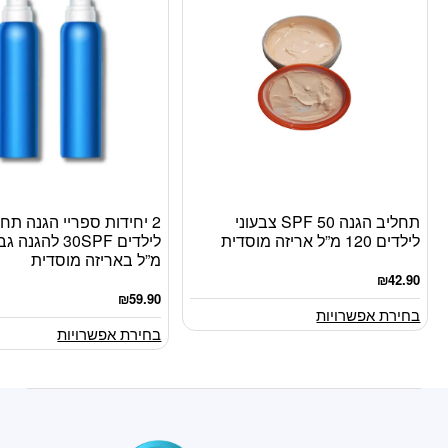
תחליב הגנה 50 SPF צבעוני
2 יחידות ספריי הגנה תחל
למוצר
למוצר
לילדים 120 מ”ל אריזה מוסדית
זה
זה
מ”ל באריזה מוסדית
יש
יש
₪
42.90
מספר
מספר
₪
59.90
סוגים.
סוגים.
בחירת אפשרויות
בחירת אפשרויות
ניתן
ניתן
לבחור
לבחור
את
את
האפשרויות
האפשרויות
בעמוד
בעמוד