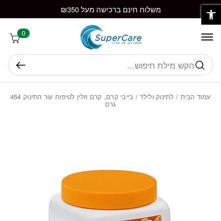
פתח סרגל נגישות
חזרה למעלה
Skip to Conten
משלוח חינם ברכישה מעל ₪350
0
חיפוש
עמוד הבית
/
לתינוק ולילד
/ בייבי קרם, קרם וזלין לטיפוח עור התינוק 454
גרם