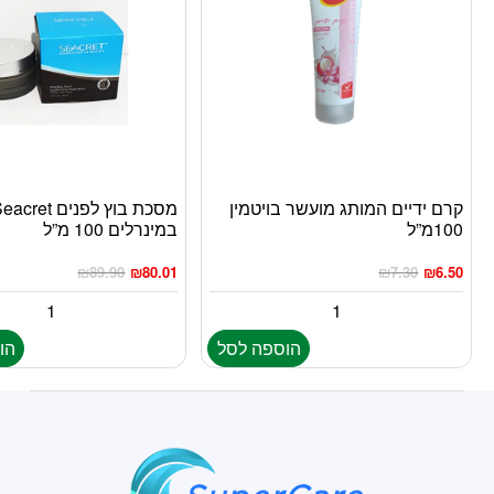
קרם ידיים המותג מועשר בויטמין
100מ”ל
במינרלים 100 מ”ל
₪
89.90
₪
80.01
₪
7.30
₪
6.50
הוספה לסל
הו