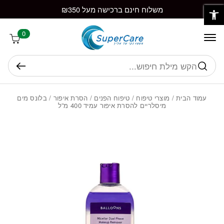
פתח סרגל נגישות
חזרה למעלה
Skip to Conten
משלוח חינם ברכישה מעל ₪350
0
חיפוש
עמוד הבית
/
מוצרי טיפוח
/
טיפוח הפנים
/
הסרת איפור
/ בלונס מים
מיסלריים להסרת איפור עמיד 400 מ”ל