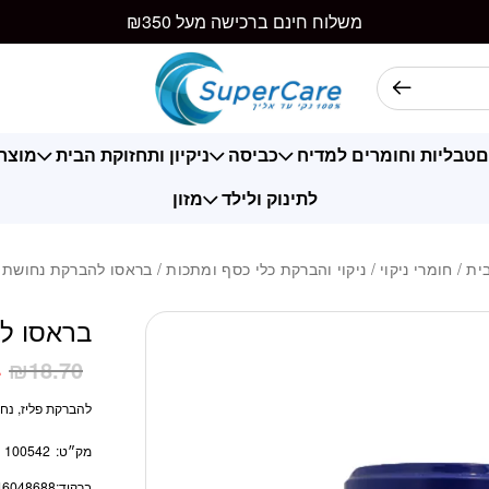
כמות בראסו להברקת 
משלוח חינם ברכישה מעל ₪350
ם
טבליות וחומרים למדיח
כביסה
ניקיון ותחזוקת הבית
מוצרי
לתינוק ולילד
מזון
ית
/
חומרי ניקוי
/
ניקוי והברקת כלי כסף ומתכות
/ בראסו להברקת נחושת 75 גרם
בראסו להב
4
₪
18.70
להברקת פליז, נח
מק״ט:
100542
ברקוד:
46048688