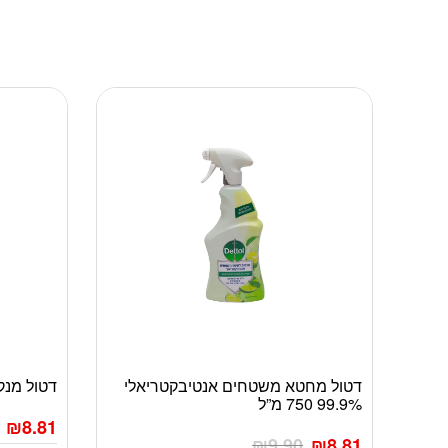
דטול מחטא משטחים אנטיבקטריאלי
דטול מנקה ו
99.9% 750 מ”ל
₪
8.81
₪
9.90
₪
8.81