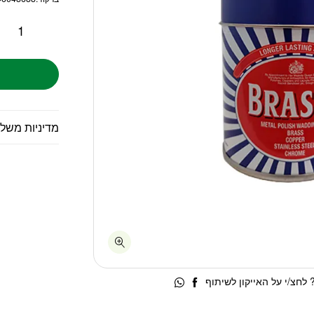
מדיניות משל
לחצ/י על האייקון לשיתוף