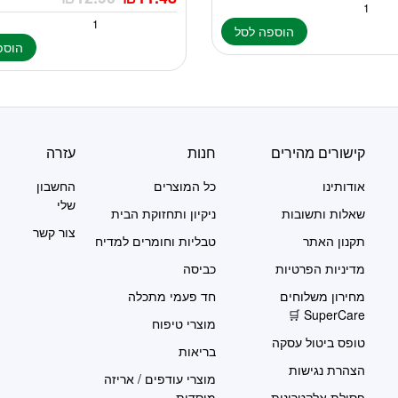
הוספה לסל
הוספ
קישורים מהירים
חנות
עזרה
אודותינו
כל המוצרים
החשבון
שלי
שאלות ותשובות
ניקיון ותחזוקת הבית
צור קשר
תקנון האתר
טבליות וחומרים למדיח
מדיניות הפרטיות
כביסה
מחירון משלוחים
חד פעמי מתכלה
SuperCare 🛒
מוצרי טיפוח
טופס ביטול עסקה
בריאות
הצהרת נגישות
מוצרי עודפים / אריזה
פסולת אלקטרונית
מוסדית