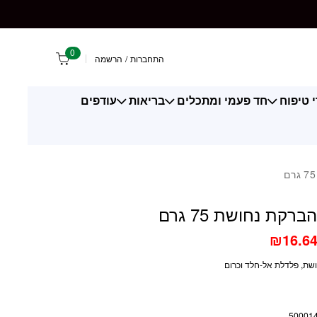
נחושת 75 גרם
0
התחברות
/
הרשמה
 טיפוח
חד פעמי ומתכלים
בריאות
עודפים
רקת נחושת 75 גרם
₪
16.6
ושת, פלדלת אל-חלד וכרום
50001