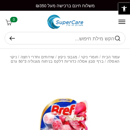
פתח סרגל נגישות
חזרה למעלה
Skip to Conten
משלוח חינם ברכישה מעל ₪350
0
חיפוש
עמוד הבית
/
חומרי ניקוי
/
מגבוני ניקיון
/
שירותים וחדרי רחצה
/
ניקוי
האסלה
/ ברף סבון אסלה כדוריות דלקס בניחוח מגנוליה 3*50 גרם