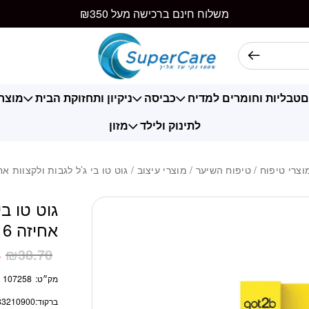
כמות גוט טו בי ג'ל לג
משלוח חינם ברכישה מעל ₪350
ם
טבליות וחומרים למדיח
כביסה
ניקיון ותחזוקת הבית
מוצרי
לתינוק ולילד
מזון
וצרי טיפוח
/
טיפוח השיער
/
מוצרי עיצוב
/ גוט טו בי ג’ל לגבות ולקצוות אחיזה 6 6
גוט טו בי
אחיזה 6 16 מ”ל
4
₪
38.70
מק״ט:
107258
ברקוד:
83210900