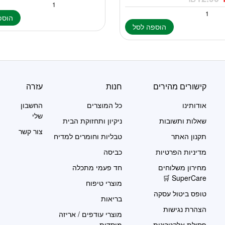
הוספ
הוספה לסל
קישורים מהירים
חנות
עזרה
אודותינו
כל המוצרים
החשבון
שלי
שאלות ותשובות
ניקיון ותחזוקת הבית
צור קשר
תקנון האתר
טבליות וחומרים למדיח
מדיניות הפרטיות
כביסה
מחירון משלוחים
חד פעמי מתכלה
SuperCare 🛒
מוצרי טיפוח
טופס ביטול עסקה
בריאות
הצהרת נגישות
מוצרי עודפים / אריזה
פסולת אלקטרונית
מוסדית