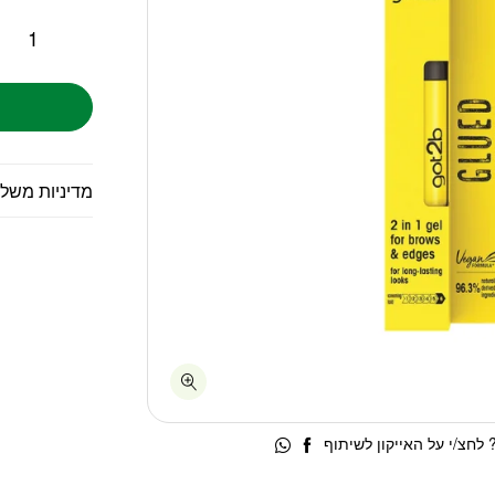
מדיניות משל
לחצ/י על האייקון לשיתוף