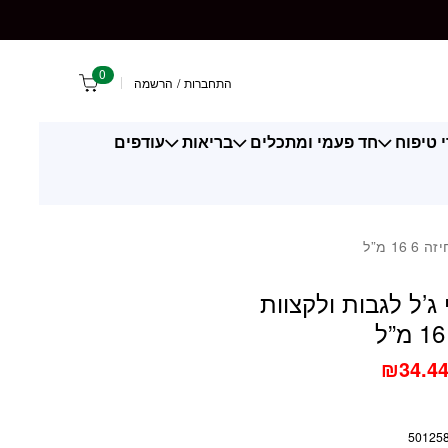
בות ולקצוות אחיזה 6 16 מ"ל
0
התחברות
/
הרשמה
 טיפוח
חד פעמי ומתכלים
בריאות
עודפים
1 מ”ל
 ג’ל לגבות ולקצוות
₪
34.4
50125