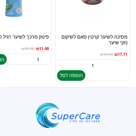
מסיכה לשיער קרטין סאם לשיקום
פינוק מרכך לשיער רגיל 700מ”ל
נזקי שיער
₪
12.90
₪
11.48
₪
19.90
₪
17.71
הו
הוספה לסל