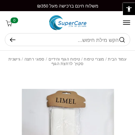
פתח סרגל נגישות
חזרה למעלה
Skip to Conten
משלוח חינם ברכישה מעל ₪350
0
חיפוש
עמוד הבית
/
מוצרי טיפוח
/
טיפוח הגוף והידיים
/
ספוגי רחצה
/ גיישנית
סקוץ’ לרחצת הגוף