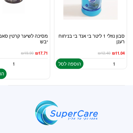
סבון נוזלי 1 ליטר בי אנד בי בניחוח
מסיכה לשיער קרטין סאם
רענן
יבש
₪
19.90
₪
17.71
₪
12.40
₪
11.04
הוספה לסל
הו