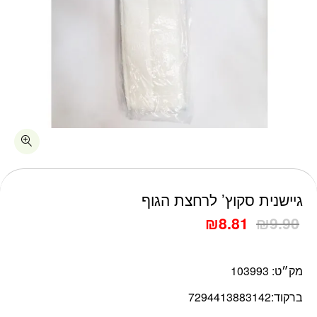
כמות גיישנית סקוץ' לרחצת הגוף
גיישנית סקוץ’ לרחצת הגוף
₪
8.81
₪
9.90
מק״ט:
103993
ברקוד:
7294413883142