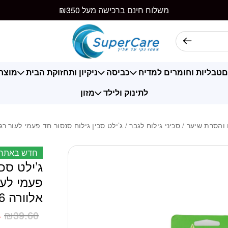
כמות ג'ילט סכין גילוח סנסור
משלוח חינם ברכישה מעל ₪350
ם
טבליות וחומרים למדיח
כביסה
ניקיון ותחזוקת הבית
מוצרי
לתינוק ולילד
מזון
 והסרת שיער
/
סכיני גילוח לגבר
/ ג’ילט סכין גילוח סנסור חד פעמי לעור רגיש 3 להבים עם אלוורה 6 יח
חדש באתר
ג’ילט סכי
אלוורה 6 יחידות
4
₪
39.60