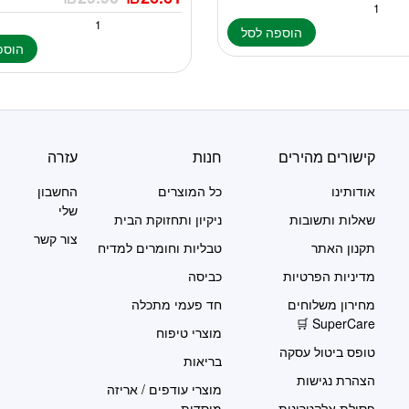
הוספה לסל
הוספ
קישורים מהירים
חנות
עזרה
אודותינו
כל המוצרים
החשבון
שלי
שאלות ותשובות
ניקיון ותחזוקת הבית
צור קשר
תקנון האתר
טבליות וחומרים למדיח
מדיניות הפרטיות
כביסה
מחירון משלוחים
חד פעמי מתכלה
SuperCare 🛒
מוצרי טיפוח
טופס ביטול עסקה
בריאות
הצהרת נגישות
מוצרי עודפים / אריזה
פסולת אלקטרונית
מוסדית