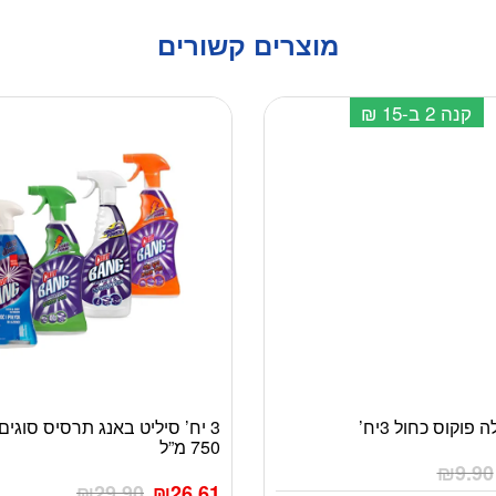
מוצרים קשורים
קנה 2 ב-15 ₪
פוקוס כחול 3יח’
3 יח’ סיליט באנג תרסיס סוגים
750 מ”ל
₪
9.90
₪
29.90
₪
26.61