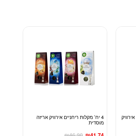
 אוטומטי 250מ”ל אירוויק
4 יח’ מקלות ריחניים אירוויק אריזה
למוצר
מוסדית
זה
יש
₪
46.90
₪
41.74