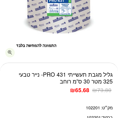
גליל מגבת תעשייתי PRO 431- נייר טבעי
325 מטר 30 ס”מ רוחב
₪
65.68
₪
73.80
מק״ט:
102201
ברקוד:
102201