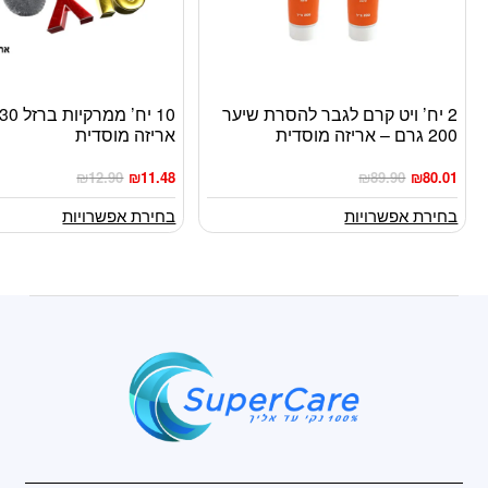
2 יח’ ויט קרם לגבר להסרת שיער
למוצר
למוצר
200 גרם – אריזה מוסדית
אריזה מוסדית
זה
זה
יש
יש
₪
12.90
₪
11.48
₪
89.90
₪
80.01
מספר
מספר
סוגים.
סוגים.
בחירת אפשרויות
בחירת אפשרויות
ניתן
ניתן
לבחור
לבחור
את
את
האפשרויות
האפשרויות
בעמוד
בעמוד
המוצר
המוצר