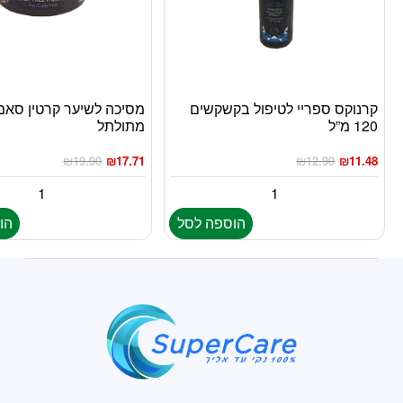
קרנוקס ספריי לטיפול בקשקשים
מסיכה לשיער קרטין סאם
120 מ”ל
מתולתל
₪
19.90
₪
17.71
₪
12.90
₪
11.48
הוספה לסל
הו