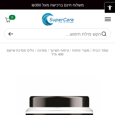
פתח סרגל נגישות
חזרה למעלה
Skip to Conten
משלוח חינם ברכישה מעל ₪350
0
חיפוש
עמוד הבית
/
מוצרי טיפוח
/
טיפוח השיער
/
מסיכה
/ גליס מסיכת שיקום
400 מ”ל