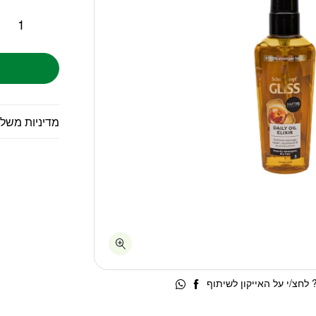
מדיניות משל
לחצ/י על האייקון לשיתוף