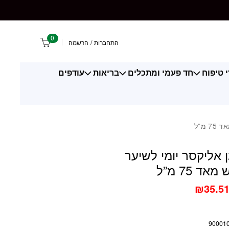
סר יומי לשיער פגום ויבש מאד 75 מ"ל
0
התחברות
/
הרשמה
 טיפוח
חד פעמי ומתכלים
בריאות
עודפים
 מ”ל
 אליקסר יומי לשיער
אד 75 מ”ל
₪
35.5
90001