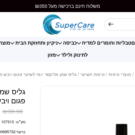
כמות גליס שמן אליק
משלוח חינם ברכישה מעל ₪350
ם
טבליות וחומרים למדיח
כביסה
ניקיון ותחזוקת הבית
מוצרי
לתינוק ולילד
מזון
מוצרי טיפוח
/
טיפוח השיער
/ גליס שמן אליקסר יומי לשיער פגום ויבש מאד 75
גליס שמן
פגום ויבש מ
1
₪
39.90
מק״ט:
107313
ברקוד:
00695732