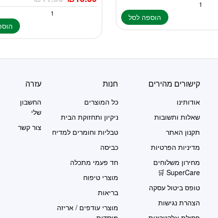
הוספה לסל
הוספ
קישורים מהירים
חנות
עזרה
אודותינו
כל המוצרים
החשבון
שלי
שאלות ותשובות
ניקיון ותחזוקת הבית
צור קשר
תקנון האתר
טבליות וחומרים למדיח
מדיניות הפרטיות
כביסה
מחירון משלוחים
חד פעמי מתכלה
SuperCare 🛒
מוצרי טיפוח
טופס ביטול עסקה
בריאות
הצהרת נגישות
מוצרי עודפים / אריזה
פסולת אלקטרונית
מוסדית