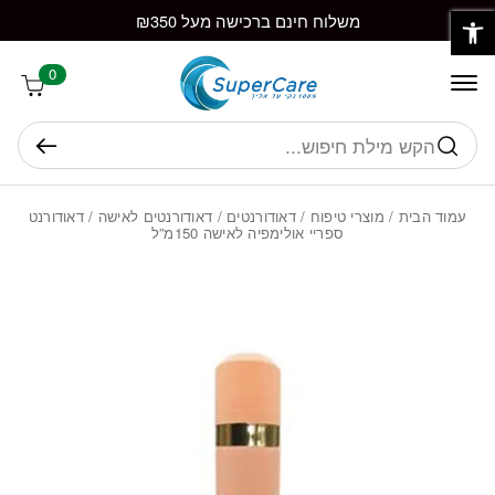
פתח סרגל נגישות
חזרה למעלה
Skip to Conten
משלוח חינם ברכישה מעל ₪350
0
חיפוש
עמוד הבית
/
מוצרי טיפוח
/
דאודורנטים
/
דאודורנטים לאישה
/ דאודורנט
ספריי אולימפיה לאישה 150מ”ל