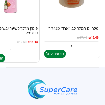
מלח ים המלח לבן “ארד” 420ג”ר
פינוק מרכך לשיער יבש/פ
700מ”ל
₪
17.40
₪
15.49
₪
12.50
₪
11.13
הוספה לסל
הו