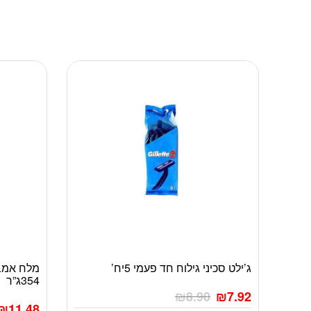
ג’ילט סכיני גילוח חד פעמי 5יח’
מלח אמבט
354ג”ר
₪
8.90
₪
7.92
₪
11.48