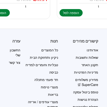
הוספה לסל
הוספ
קישורים מהירים
חנות
עזרה
אודותינו
כל המוצרים
החשבון
שלי
שאלות ותשובות
ניקיון ותחזוקת הבית
צור קשר
תקנון האתר
טבליות וחומרים למדיח
מדיניות הפרטיות
כביסה
מחירון משלוחים
חד פעמי מתכלה
SuperCare 🛒
מוצרי טיפוח
טופס ביטול עסקה
בריאות
הצהרת נגישות
מוצרי עודפים / אריזה
פסולת אלקטרונית
מוסדית