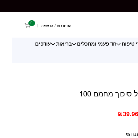
 מחמם 100 מ"ל
0
התחברות
/
הרשמה
 טיפוח
חד פעמי ומתכלים
בריאות
עודפים
דורקס ג’ל סיכוך מחמם 100
₪
39.9
50114