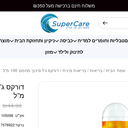
כמות דורקס ג'ל סיכוך
משלוח חינם ברכישה מעל ₪350
ם
טבליות וחומרים למדיח
כביסה
ניקיון ותחזוקת הבית
מוצרי
לתינוק ולילד
מזון
עמוד הבית
/
בריאות
/
בריאות מינית
/ דורקס ג’ל סיכוך מחמם 100 מ”ל
מ”ל
6
₪
44.90
מק״ט:
105098
ברקוד:
17576922