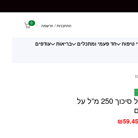
בסיס מים
0
התחברות
/
הרשמה
 טיפוח
חד פעמי ומתכלים
בריאות
עודפים
דורקס ג’ל סיכוך 250 מ”ל על
ם
₪
59.4