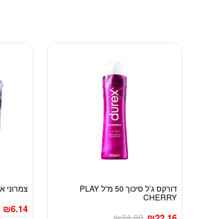
דורקס ג’ל סיכוך 50 מ”ל PLAY
צמרוני אוזניים 
CHERRY
₪
6.14
₪
24.90
₪
22.16