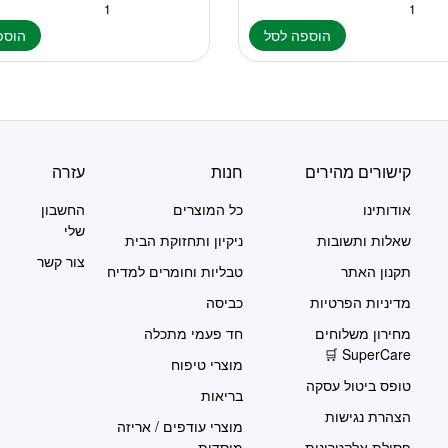
הוספה לסל
הוספ
קישורים מהירים
חנות
עזרה
אודותינו
כל המוצרים
החשבון
שלי
שאלות ותשובות
ניקיון ותחזוקת הבית
צור קשר
תקנון האתר
טבליות וחומרים למדיח
מדיניות הפרטיות
כביסה
מחירון משלוחים
חד פעמי מתכלה
SuperCare 🛒
מוצרי טיפוח
טופס ביטול עסקה
בריאות
הצהרת נגישות
מוצרי עודפים / אריזה
פסולת אלקטרונית
מוסדית