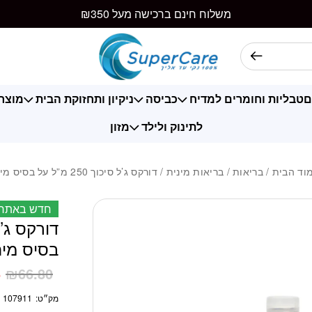
כמות דורקס ג'ל סיכוך 250 מ"ל על 
משלוח חינם ברכישה מעל ₪350
ם
טבליות וחומרים למדיח
כביסה
ניקיון ותחזוקת הבית
מוצרי
לתינוק ולילד
מזון
וד הבית
/
בריאות
/
בריאות מינית
/ דורקס ג’ל סיכוך 250 מ”ל על בסיס מים
חדש באתר
בסיס מי
5
₪
66.80
מק״ט:
107911