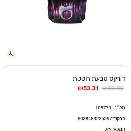
דורקס טבעת רוטטת
₪
53.31
₪
59.90
מק״ט:
105779
ברקוד:
5038483225257
המלאי אזל