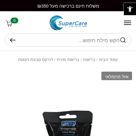
פתח סרגל נגישות
חזרה למעלה
Skip to Conten
משלוח חינם ברכישה מעל ₪350
0
חיפוש
עמוד הבית
/
בריאות
/
בריאות מינית
/ דורקס טבעת רוטטת
אזל מהמלאי