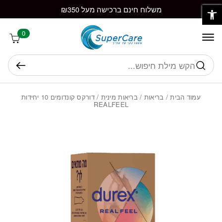
פתח סרגל נגישות
חזרה למעלה
Skip to Conten
משלוח חינם ברכישה מעל ₪350
0
חיפוש
עמוד הבית
/
בריאות
/
בריאות מינית
/ דורקס קונדומים 10 יחידות
REALFEEL