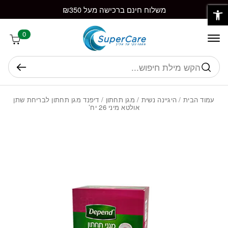
פתח סרגל נגישות
חזרה למעלה
Skip to Conten
משלוח חינם ברכישה מעל ₪350
0
חיפוש
עמוד הבית
/
היגיינה נשית
/
מגן תחתון
/ דיפנד מגן תחתון לבריחת שתן
אולטא מיני 26 יח’