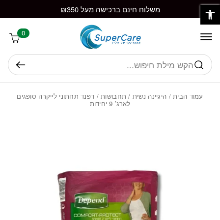
פתח סרגל נגישות
חזרה למעלה
Skip to Conten
משלוח חינם ברכישה מעל ₪350
0
חיפוש
עמוד הבית
/
היגיינה נשית
/
תחבושות
/ דפנד תחתוני לייקרה סופגים
לארג’ 9 יחידות