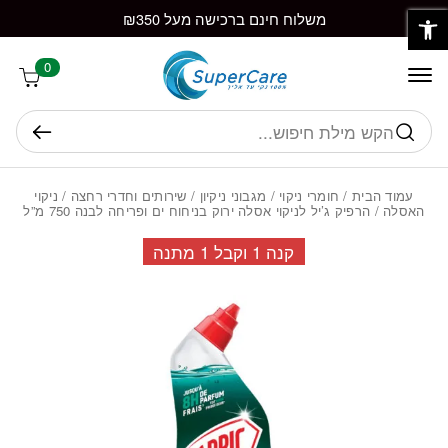
פתח סרגל נגישות
חזרה למעלה
Skip to Conten
משלוח חינם ברכישה מעל ₪350
0
חיפוש
עמוד הבית
/
חומרי ניקוי
/
מגבוני ניקיון
/
שירותים וחדרי רחצה
/
ניקוי
האסלה
/ הרפיק ג’יל לניקוי אסלה ירוק בניחוח ים ופריחה לבנה 750 מ”ל
קנה 1 וקבל 1 מתנה