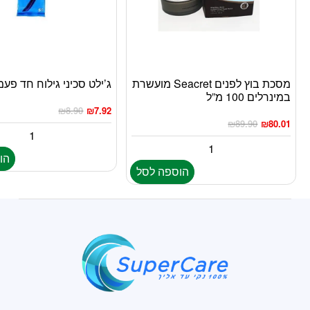
מסכת בוץ לפנים Seacret מועשרת
ג’ילט סכיני גילוח חד פעמי 5י
במינרלים 100 מ”ל
₪
8.90
₪
7.92
₪
89.90
₪
80.01
הו
הוספה לסל