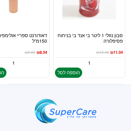
סבון נוזלי 1 ליטר בי אנד בי בניחוח
דאודורנט ספריי אולימפי
פסיפלורה
150מ”ל
₪
9.60
₪
8.54
₪
12.40
₪
11.04
הוספה לסל
הו