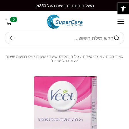
פתח סרגל נגישות
חזרה למעלה
Skip to Conten
משלוח חינם ברכישה מעל ₪350
0
חיפוש
עמוד הבית
/
מוצרי טיפוח
/
גילוח והסרת שיער
/
שעווה
/ ויט רצועות שעווה
לעור רגיל 12 יח’