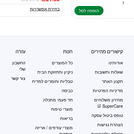
מספר
סוגים.
בחירת אפשרויות
הוספה לסל
ניתן
לבחור
את
האפשרויות
בעמוד
המוצר
קישורים מהירים
חנות
עזרה
אודותינו
כל המוצרים
החשבון
שלי
שאלות ותשובות
ניקיון ותחזוקת הבית
צור קשר
תקנון האתר
טבליות וחומרים למדיח
מדיניות הפרטיות
כביסה
מחירון משלוחים
חד פעמי מתכלה
SuperCare 🛒
מוצרי טיפוח
טופס ביטול עסקה
בריאות
הצהרת נגישות
מוצרי עודפים / אריזה
פסולת אלקטרונית
מוסדית