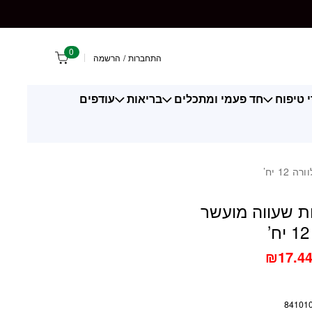
וה מועשר באלוורה 12 יח'
0
התחברות
/
הרשמה
 טיפוח
חד פעמי ומתכלים
בריאות
עודפים
1 יח’
ות שעווה מועשר
₪
17.4
84101