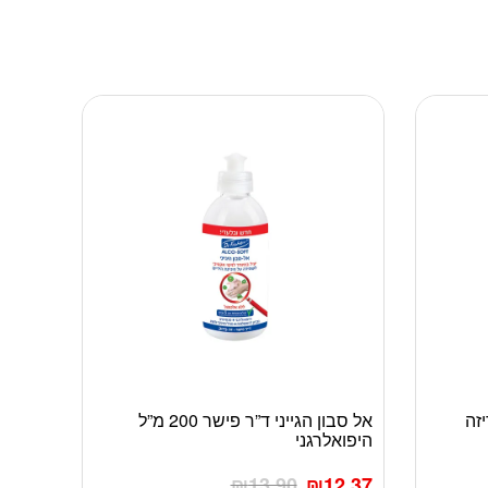
50SP באריזה
אל סבון הגייני ד”ר פישר 200 מ”ל
היפואלרגני
₪
13.90
₪
12.37