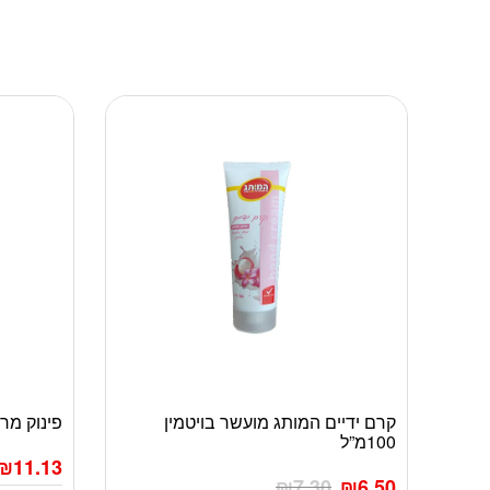
קרם ידיים המותג מועשר בויטמין
פינוק מרכך
100מ”ל
₪
11.13
₪
7.30
₪
6.50