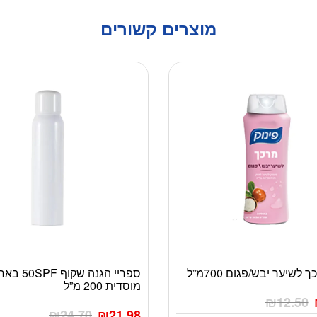
מוצרים קשורים
 לשיער יבש/פגום 700מ”ל
ספריי הגנה שקוף F
למוצר
מוסדית 200 מ”ל
זה
₪
12.50
יש
₪
24.70
₪
21.98