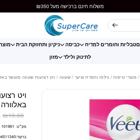
כמות ויט רצועות שעו
משלוח חינם ברכישה מעל ₪350
ם
טבליות וחומרים למדיח
כביסה
ניקיון ותחזוקת הבית
מוצרי
לתינוק ולילד
מזון
מוצרי טיפוח
/
גילוח והסרת שיער
/
שעווה
/ ויט רצועות שעווה מועשר באלוורה 2
ויט רצוע
באלוורה 12 יח’
4
₪
19.60
מק״ט:
101961
ברקוד:
04511340