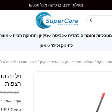
כמות וילדה טורבו
משלוח חינם ברכישה מעל ₪350
ם
טבליות וחומרים למדיח
כביסה
ניקיון ותחזוקת הבית
מוצרי
לתינוק ולילד
מזון
מרי ניקוי
/
מטליות ואביזרי ניקיון
/
אביזרי ניקיון
/ וילדה טורבו דלי הפלא 
וילדה טו
רצפות
₪
279.90
מק״ט:
106942
ברקוד:
03194113