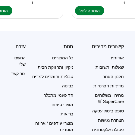
הוספה לסל
הוספ
קישורים מהירים
חנות
עזרה
אודותינו
כל המוצרים
החשבון
שלי
שאלות ותשובות
ניקיון ותחזוקת הבית
צור קשר
תקנון האתר
טבליות וחומרים למדיח
מדיניות הפרטיות
כביסה
מחירון משלוחים
חד פעמי מתכלה
SuperCare 🛒
מוצרי טיפוח
טופס ביטול עסקה
בריאות
הצהרת נגישות
מוצרי עודפים / אריזה
פסולת אלקטרונית
מוסדית