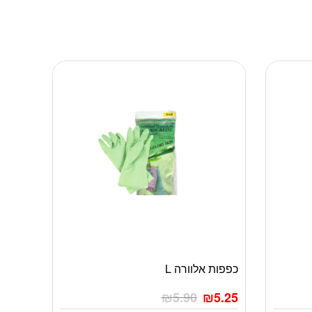
כפפות אלוורה L
₪
5.90
₪
5.25