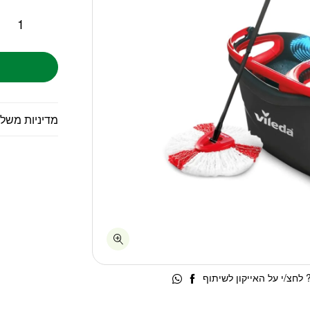
מדיניות משל
לחצ/י על האייקון לשיתוף