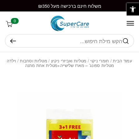
פתח סרגל נגישות
חזרה למעלה
Skip to Conten
משלוח חינם ברכישה מעל ₪350
0
חיפוש
עמוד הבית
/
חומרי ניקוי
/
מטליות ואביזרי ניקיון
/
מטליות וסחבות
/ וילדה
מטליות ספונג’ – מארז שלישייה+מטלית אחת מתנה