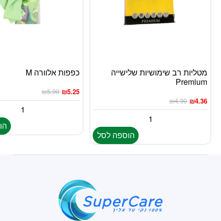
מטליות רב שימושיות שלישייה
כפפות אלוורה M
Premium
₪
5.90
₪
5.25
₪
4.90
₪
4.36
הו
הוספה לסל