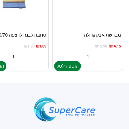
מברשת אבק גדולה
סחבה לבנה לרצפה 50/70ס”מ
₪
1.90
₪
1.69
₪
15.90
₪
14.15
הוספה לסל
הו