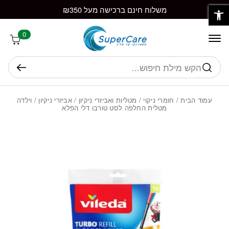
פתח סרגל נגישות
חזרה למעלה
Skip to Conten
משלוח חינם ברכישה מעל ₪350
0
חיפוש
עמוד הבית
/
חומרי ניקוי
/
מטליות ואביזרי ניקיון
/
אביזרי ניקיון
/ וילדה
מטלית החלפה לסט טורבו דלי הפלא