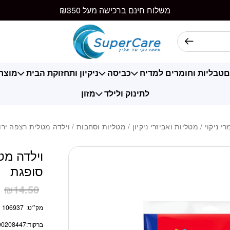
כמות וילדה מטלית
משלוח חינם ברכישה מעל ₪350
ם
טבליות וחומרים למדיח
כביסה
ניקיון ותחזוקת הבית
מוצרי
לתינוק ולילד
מזון
רי ניקוי
/
מטליות ואביזרי ניקיון
/
מטליות וסחבות
/ וילדה מטלית רצפה ירו
וילדה מט
סופגת
1
₪
14.50
מק״ט:
106937
ברקוד:
90208447