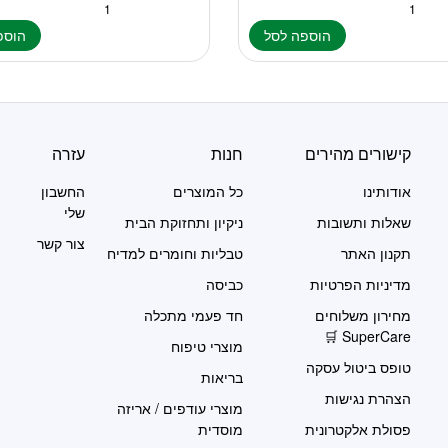
הוספה לסל
הוספ
קישורים מהירים
חנות
עזרה
אודותינו
כל המוצרים
החשבון
שלי
שאלות ותשובות
ניקיון ותחזוקת הבית
צור קשר
תקנון האתר
טבליות וחומרים למדיח
מדיניות הפרטיות
כביסה
מחירון משלוחים
חד פעמי מתכלה
SuperCare 🛒
מוצרי טיפוח
טופס ביטול עסקה
בריאות
הצהרת נגישות
מוצרי עודפים / אריזה
פסולת אלקטרונית
מוסדית