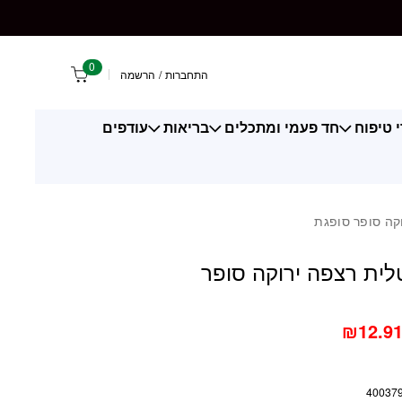
 רצפה ירוקה סופר סופגת
0
התחברות
/
הרשמה
 טיפוח
חד פעמי ומתכלים
בריאות
עודפים
קה סופר סופגת
לית רצפה ירוקה סופר
₪
12.9
40037