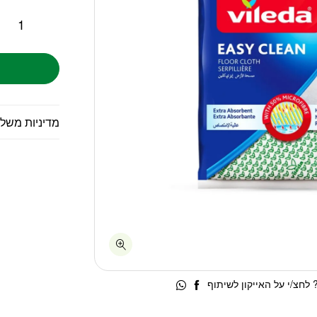
מדיניות משל
לחצ/י על האייקון לשיתוף