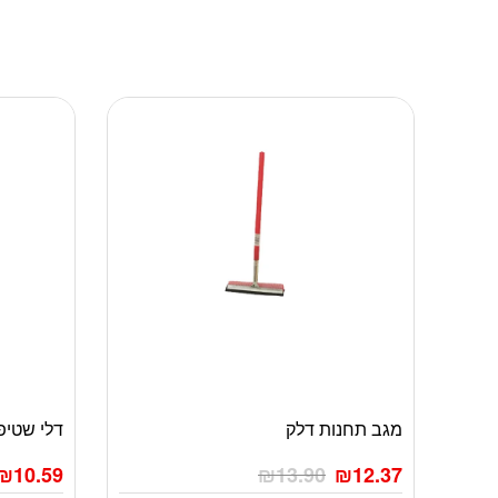
מגב תחנות דלק
דלי שטיפה ע
₪
10.59
₪
13.90
₪
12.37